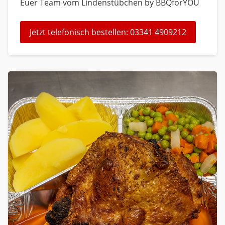
Euer Team vom Lindenstübchen by BBQforYOU
Jetzt telefonisch bestellen: 03341 4909212